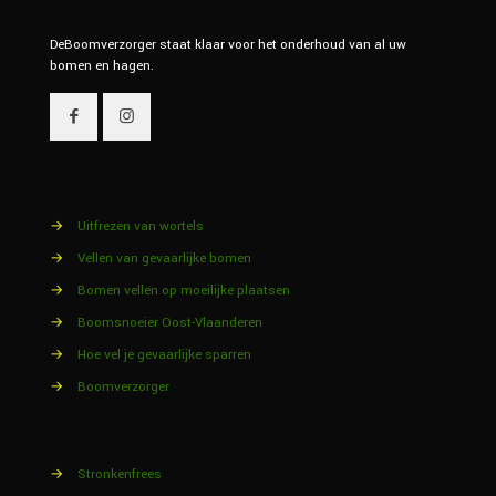
DeBoomverzorger staat klaar voor het onderhoud van al uw
bomen en hagen.
→
Uitfrezen van wortels
→
Vellen van gevaarlijke bomen
→
Bomen vellen op moeilijke plaatsen
→
Boomsnoeier Oost-Vlaanderen
→
Hoe vel je gevaarlijke sparren
→
Boomverzorger
→
Stronkenfrees