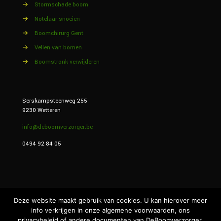
→
Stormschade boom
→
Notelaar snoeien
→
Boomchirurg Gent
→
Vellen van bomen
→
Boomstronk verwijderen
Serskampsteenweg 255
9230 Wetteren
info@deboomverzorger.be
0494 92 84 05
Deze website maakt gebruik van cookies. U kan hierover meer
info verkrijgen in onze algemene voorwaarden, ons
privacybeleid of andere documenten van DeBoomverzorger.