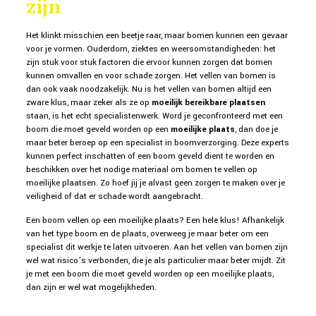
zijn
Het klinkt misschien een beetje raar, maar bomen kunnen een gevaar
voor je vormen. Ouderdom, ziektes en weersomstandigheden: het
zijn stuk voor stuk factoren die ervoor kunnen zorgen dat bomen
kunnen omvallen en voor schade zorgen. Het vellen van bomen is
dan ook vaak noodzakelijk. Nu is het vellen van bomen altijd een
zware klus, maar zeker als ze op
moeilijk bereikbare plaatsen
staan, is het echt specialistenwerk. Word je geconfronteerd met een
boom die moet geveld worden op een
moeilijke plaats
, dan doe je
maar beter beroep op een specialist in boomverzorging. Deze experts
kunnen perfect inschatten of een boom geveld dient te worden en
beschikken over het nodige materiaal om bomen te vellen op
moeilijke plaatsen. Zo hoef jij je alvast geen zorgen te maken over je
veiligheid of dat er schade wordt aangebracht.
Een boom vellen op een moeilijke plaats? Een hele klus! Afhankelijk
van het type boom en de plaats, overweeg je maar beter om een
specialist dit werkje te laten uitvoeren. Aan het vellen van bomen zijn
wel wat risico’s verbonden, die je als particulier maar beter mijdt. Zit
je met een boom die moet geveld worden op een moeilijke plaats,
dan zijn er wel wat mogelijkheden.