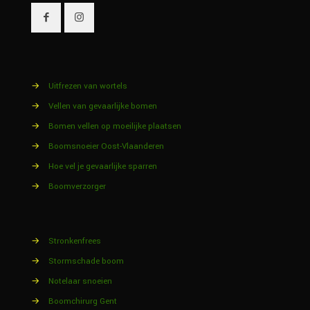
→
Uitfrezen van wortels
→
Vellen van gevaarlijke bomen
→
Bomen vellen op moeilijke plaatsen
→
Boomsnoeier Oost-Vlaanderen
→
Hoe vel je gevaarlijke sparren
→
Boomverzorger
→
Stronkenfrees
→
Stormschade boom
→
Notelaar snoeien
→
Boomchirurg Gent