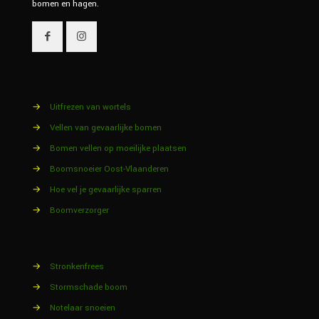
bomen en hagen.
→
Uitfrezen van wortels
→
Vellen van gevaarlijke bomen
→
Bomen vellen op moeilijke plaatsen
→
Boomsnoeier Oost-Vlaanderen
→
Hoe vel je gevaarlijke sparren
→
Boomverzorger
→
Stronkenfrees
→
Stormschade boom
→
Notelaar snoeien