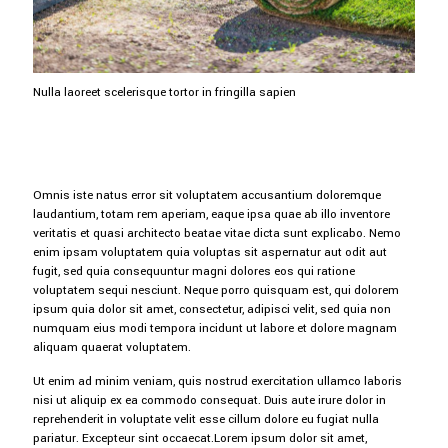
Nulla laoreet scelerisque tortor in fringilla sapien
Omnis iste natus error sit voluptatem accusantium doloremque
laudantium, totam rem aperiam, eaque ipsa quae ab illo inventore
veritatis et quasi architecto beatae vitae dicta sunt explicabo. Nemo
enim ipsam voluptatem quia voluptas sit aspernatur aut odit aut
fugit, sed quia consequuntur magni dolores eos qui ratione
voluptatem sequi nesciunt. Neque porro quisquam est, qui dolorem
ipsum quia dolor sit amet, consectetur, adipisci velit, sed quia non
numquam eius modi tempora incidunt ut labore et dolore magnam
aliquam quaerat voluptatem.
Ut enim ad minim veniam, quis nostrud exercitation ullamco laboris
nisi ut aliquip ex ea commodo consequat. Duis aute irure dolor in
reprehenderit in voluptate velit esse cillum dolore eu fugiat nulla
pariatur. Excepteur sint occaecat.Lorem ipsum dolor sit amet,