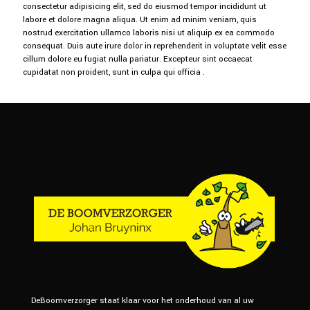
consectetur adipisicing elit, sed do eiusmod tempor incididunt ut
labore et dolore magna aliqua. Ut enim ad minim veniam, quis
nostrud exercitation ullamco laboris nisi ut aliquip ex ea commodo
consequat. Duis aute irure dolor in reprehenderit in voluptate velit esse
cillum dolore eu fugiat nulla pariatur. Excepteur sint occaecat
cupidatat non proident, sunt in culpa qui officia .
DeBoomverzorger staat klaar voor het onderhoud van al uw